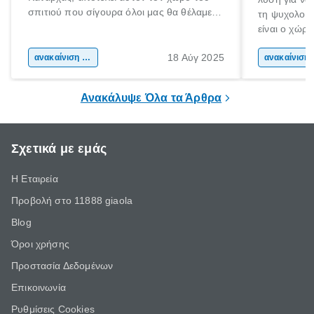
σπιτιού που σίγουρα όλοι μας θα θέλαμε
τη ψυχολογί
να περνάμε τον χρόνο μας. Εντάξει ίσως
είναι ο χώρ
και μερικοί να το κάνουμε! Είναι
50% του χρό
αναμφισβήτητα η “καρδιά” του σπιτιού.
18 Αύγ 2025
ανακαίνιση σπιτιού
Επομένως, θ
ανακα
που νιώθεις 
ξεκουράζει.
Ανακάλυψε Όλα τα Άρθρα
Σχετικά με εμάς
Η Εταιρεία
Προβολή στο 11888 giaola
Blog
Όροι χρήσης
Προστασία Δεδομένων
Επικοινωνία
Ρυθμίσεις Cookies