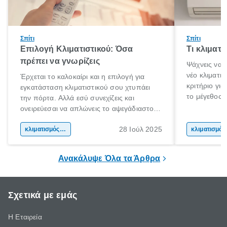
Σπίτι
Σπίτι
Επιλογή Κλιματιστικού: Όσα
Τι κλιματ
πρέπει να γνωρίζεις
Ψάχνεις να 
νέο κλιματι
Έρχεται το καλοκαίρι και η επιλογή για
κριτήριο για
εγκατάσταση κλιματιστικού σου χτυπάει
το μέγεθος 
την πόρτα. Αλλά εσύ συνεχίζεις και
για το μέγεθ
ονειρεύεσαι να απλώνεις το αψεγάδιαστο
με τις συνθ
κορμί σου στη παραλία. Μέχρι τις διακοπές
μόνο στις φυ
28 Ιούλ 2025
όμως τι γίνεται;
κλιματισμός σπιτιού
κλι
συσκευής. Α
ικανότητα ψ
Ανακάλυψε Όλα τα Άρθρα
Σχετικά με εμάς
Η Εταιρεία