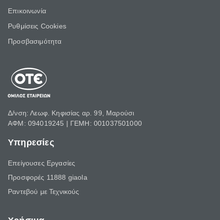
Επικοινωνία
Ρυθμίσεις Cookies
Προσβασιμότητα
Δ/νση: Λεωφ. Κηφισίας αρ. 99, Μαρούσι
ΑΦΜ: 094019245 | ΓΕΜΗ: 001037501000
Υπηρεσίες
Επείγουσες Εργασίες
Προσφορές 11888 giaola
Ραντεβού με Τεχνικούς