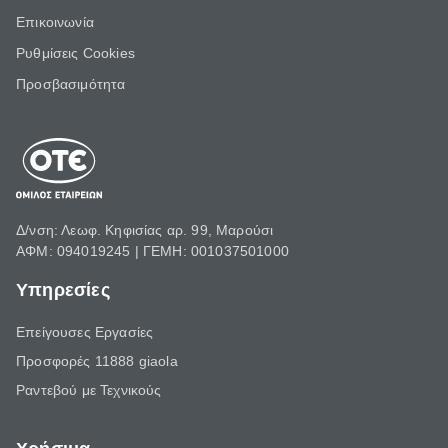
Επικοινωνία
Ρυθμίσεις Cookies
Προσβασιμότητα
Δ/νση: Λεωφ. Κηφισίας αρ. 99, Μαρούσι
ΑΦΜ: 094019245 | ΓΕΜΗ: 001037501000
Υπηρεσίες
Επείγουσες Εργασίες
Προσφορές 11888 giaola
Ραντεβού με Τεχνικούς