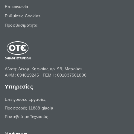
Επικοινωνία
Ρυθμίσεις Cookies
Προσβασιμότητα
Δ/νση: Λεωφ. Κηφισίας αρ. 99, Μαρούσι
ΑΦΜ: 094019245 | ΓΕΜΗ: 001037501000
Υπηρεσίες
Επείγουσες Εργασίες
Προσφορές 11888 giaola
Ραντεβού με Τεχνικούς