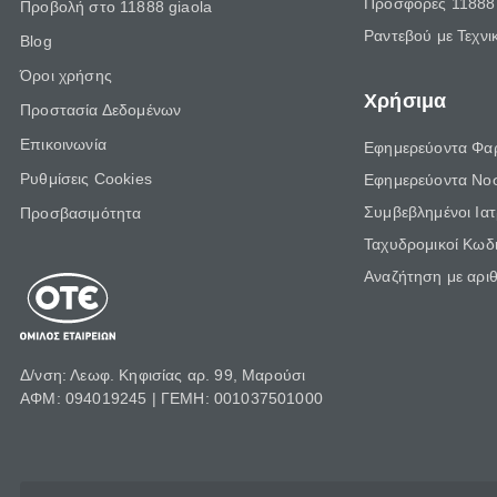
Προσφορές 11888 
Προβολή στο 11888 giaola
Ραντεβού με Τεχνι
Blog
Όροι χρήσης
Χρήσιμα
Προστασία Δεδομένων
Επικοινωνία
Εφημερεύοντα Φα
Ρυθμίσεις Cookies
Εφημερεύοντα Νο
Συμβεβλημένοι Ια
Προσβασιμότητα
Ταχυδρομικοί Κωδι
Αναζήτηση με αρι
Δ/νση: Λεωφ. Κηφισίας αρ. 99, Μαρούσι
ΑΦΜ: 094019245 | ΓΕΜΗ: 001037501000