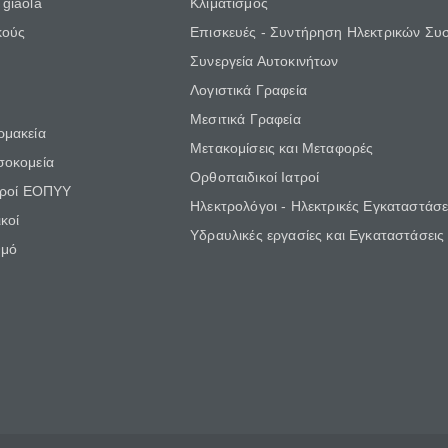
giaola
Κλιματισμός
κούς
Επισκευές - Συντήρηση Ηλεκτρικών Συ
Συνεργεία Αυτοκινήτων
Λογιστικά Γραφεία
Μεσιτικά Γραφεία
ρμακεία
Μετακομίσεις και Μεταφορές
σοκομεία
Ορθοπαιδικοί Ιατροί
τροί ΕΟΠΥΥ
Ηλεκτρολόγοι - Ηλεκτρικές Εγκαταστάσε
κοί
Υδραυλικές εργασίες και Εγκαταστάσεις
θμό