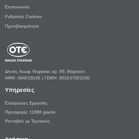
Επικοινωνία
Ρυθμίσεις Cookies
Προσβασιμότητα
Δ/νση: Λεωφ. Κηφισίας αρ. 99, Μαρούσι
ΑΦΜ: 094019245 | ΓΕΜΗ: 001037501000
Υπηρεσίες
Επείγουσες Εργασίες
Προσφορές 11888 giaola
Ραντεβού με Τεχνικούς