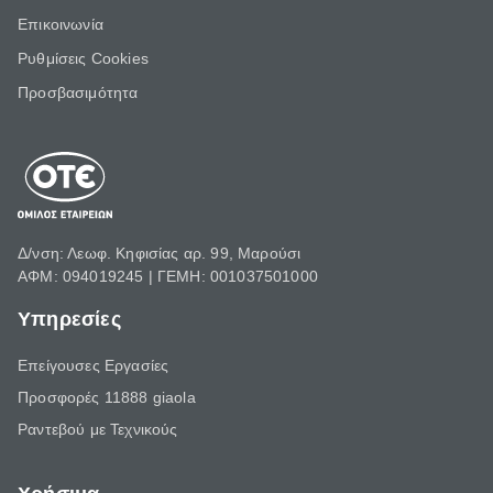
Επικοινωνία
Ρυθμίσεις Cookies
Προσβασιμότητα
Δ/νση: Λεωφ. Κηφισίας αρ. 99, Μαρούσι
ΑΦΜ: 094019245 | ΓΕΜΗ: 001037501000
Υπηρεσίες
Επείγουσες Εργασίες
Προσφορές 11888 giaola
Ραντεβού με Τεχνικούς