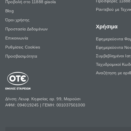
Προσφορές 11888 
Προβολή στο 11888 giaola
Ραντεβού με Τεχνι
Blog
Όροι χρήσης
Χρήσιμα
Προστασία Δεδομένων
Επικοινωνία
Εφημερεύοντα Φα
Ρυθμίσεις Cookies
Εφημερεύοντα Νο
Συμβεβλημένοι Ια
Προσβασιμότητα
Ταχυδρομικοί Κωδι
Αναζήτηση με αρι
Δ/νση: Λεωφ. Κηφισίας αρ. 99, Μαρούσι
ΑΦΜ: 094019245 | ΓΕΜΗ: 001037501000