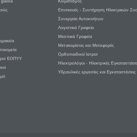
giaola
Κλιματισμός
κούς
Επισκευές - Συντήρηση Ηλεκτρικών Συ
Συνεργεία Αυτοκινήτων
Λογιστικά Γραφεία
Μεσιτικά Γραφεία
ρμακεία
Μετακομίσεις και Μεταφορές
σοκομεία
Ορθοπαιδικοί Ιατροί
τροί ΕΟΠΥΥ
Ηλεκτρολόγοι - Ηλεκτρικές Εγκαταστάσε
κοί
Υδραυλικές εργασίες και Εγκαταστάσεις
θμό