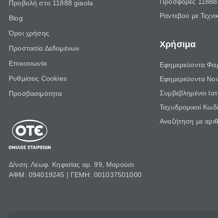
Προσφορές 11888 
Προβολή στο 11888 giaola
Ραντεβού με Τεχνι
Blog
Όροι χρήσης
Χρήσιμα
Προστασία Δεδομένων
Επικοινωνία
Εφημερεύοντα Φα
Ρυθμίσεις Cookies
Εφημερεύοντα Νο
Συμβεβλημένοι Ια
Προσβασιμότητα
Ταχυδρομικοί Κωδι
Αναζήτηση με αρι
Δ/νση: Λεωφ. Κηφισίας αρ. 99, Μαρούσι
ΑΦΜ: 094019245 | ΓΕΜΗ: 001037501000