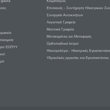
giaola
Κλιματισμός
κούς
Επισκευές - Συντήρηση Ηλεκτρικών Συ
Συνεργεία Αυτοκινήτων
Λογιστικά Γραφεία
Μεσιτικά Γραφεία
ρμακεία
Μετακομίσεις και Μεταφορές
σοκομεία
Ορθοπαιδικοί Ιατροί
τροί ΕΟΠΥΥ
Ηλεκτρολόγοι - Ηλεκτρικές Εγκαταστάσε
κοί
Υδραυλικές εργασίες και Εγκαταστάσεις
θμό