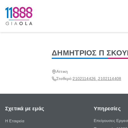
ΔΗΜΗΤΡΙΟΣ Π ΣΚΟΥ
Αττικη
Σταθερό:
2102114426
,
2102114408
Σχετικά με εμάς
Υπηρεσίες
Επείγουσες Εργασ
Η Εταιρεία