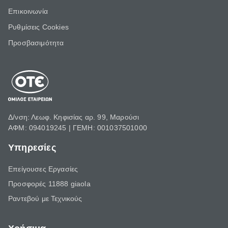
Επικοινωνία
Ρυθμίσεις Cookies
Προσβασιμότητα
Δ/νση: Λεωφ. Κηφισίας αρ. 99, Μαρούσι
ΑΦΜ: 094019245 | ΓΕΜΗ: 001037501000
Υπηρεσίες
Επείγουσες Εργασίες
Προσφορές 11888 giaola
Ραντεβού με Τεχνικούς