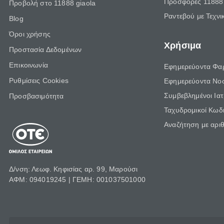
Προσφορές 11888 
Προβολή στο 11888 giaola
Ραντεβού με Τεχνι
Blog
Όροι χρήσης
Χρήσιμα
Προστασία Δεδομένων
Επικοινωνία
Εφημερεύοντα Φα
Ρυθμίσεις Cookies
Εφημερεύοντα Νο
Συμβεβλημένοι Ια
Προσβασιμότητα
Ταχυδρομικοί Κωδι
Αναζήτηση με αρι
Δ/νση: Λεωφ. Κηφισίας αρ. 99, Μαρούσι
ΑΦΜ: 094019245 | ΓΕΜΗ: 001037501000