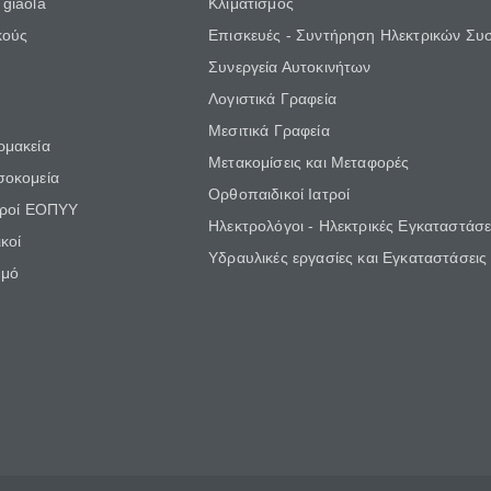
giaola
Κλιματισμός
κούς
Επισκευές - Συντήρηση Ηλεκτρικών Συ
Συνεργεία Αυτοκινήτων
Λογιστικά Γραφεία
Μεσιτικά Γραφεία
ρμακεία
Μετακομίσεις και Μεταφορές
σοκομεία
Ορθοπαιδικοί Ιατροί
τροί ΕΟΠΥΥ
Ηλεκτρολόγοι - Ηλεκτρικές Εγκαταστάσε
κοί
Υδραυλικές εργασίες και Εγκαταστάσεις
θμό