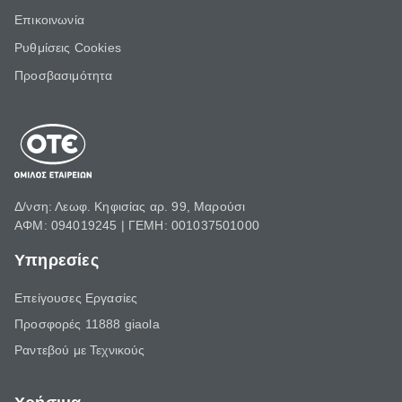
Επικοινωνία
Ρυθμίσεις Cookies
Προσβασιμότητα
Δ/νση: Λεωφ. Κηφισίας αρ. 99, Μαρούσι
ΑΦΜ: 094019245 | ΓΕΜΗ: 001037501000
Υπηρεσίες
Επείγουσες Εργασίες
Προσφορές 11888 giaola
Ραντεβού με Τεχνικούς