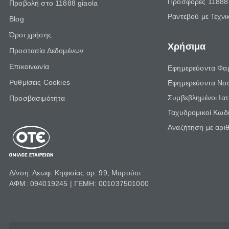
Προσφορές 11888 
Προβολή στο 11888 giaola
Ραντεβού με Τεχνι
Blog
Όροι χρήσης
Χρήσιμα
Προστασία Δεδομένων
Επικοινωνία
Εφημερεύοντα Φα
Ρυθμίσεις Cookies
Εφημερεύοντα Νο
Συμβεβλημένοι Ια
Προσβασιμότητα
Ταχυδρομικοί Κωδι
Αναζήτηση με αρι
Δ/νση: Λεωφ. Κηφισίας αρ. 99, Μαρούσι
ΑΦΜ: 094019245 | ΓΕΜΗ: 001037501000