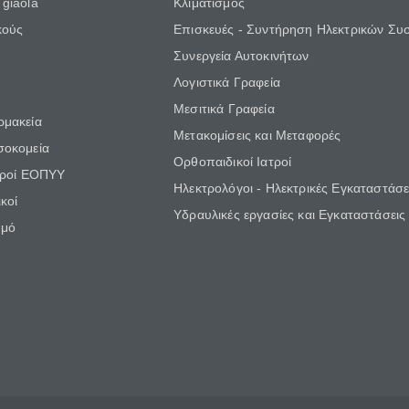
giaola
Κλιματισμός
κούς
Επισκευές - Συντήρηση Ηλεκτρικών Συ
Συνεργεία Αυτοκινήτων
Λογιστικά Γραφεία
Μεσιτικά Γραφεία
ρμακεία
Μετακομίσεις και Μεταφορές
σοκομεία
Ορθοπαιδικοί Ιατροί
τροί ΕΟΠΥΥ
Ηλεκτρολόγοι - Ηλεκτρικές Εγκαταστάσε
κοί
Υδραυλικές εργασίες και Εγκαταστάσεις
θμό