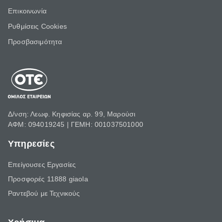
Επικοινωνία
Ρυθμίσεις Cookies
Προσβασιμότητα
Δ/νση: Λεωφ. Κηφισίας αρ. 99, Μαρούσι
ΑΦΜ: 094019245 | ΓΕΜΗ: 001037501000
Υπηρεσίες
Επείγουσες Εργασίες
Προσφορές 11888 giaola
Ραντεβού με Τεχνικούς