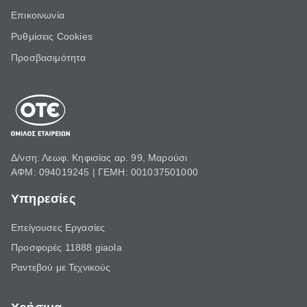
Επικοινωνία
Ρυθμίσεις Cookies
Προσβασιμότητα
Δ/νση: Λεωφ. Κηφισίας αρ. 99, Μαρούσι
ΑΦΜ: 094019245 | ΓΕΜΗ: 001037501000
Υπηρεσίες
Επείγουσες Εργασίες
Προσφορές 11888 giaola
Ραντεβού με Τεχνικούς