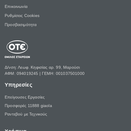
Επικοινωνία
Ρυθμίσεις Cookies
Προσβασιμότητα
Δ/νση: Λεωφ. Κηφισίας αρ. 99, Μαρούσι
ΑΦΜ: 094019245 | ΓΕΜΗ: 001037501000
Υπηρεσίες
Επείγουσες Εργασίες
Προσφορές 11888 giaola
Ραντεβού με Τεχνικούς