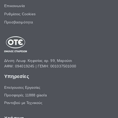
Επικοινωνία
Ρυθμίσεις Cookies
Προσβασιμότητα
Δ/νση: Λεωφ. Κηφισίας αρ. 99, Μαρούσι
ΑΦΜ: 094019245 | ΓΕΜΗ: 001037501000
Υπηρεσίες
Επείγουσες Εργασίες
Προσφορές 11888 giaola
Ραντεβού με Τεχνικούς