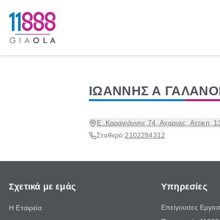
ΙΩΑΝΝΗΣ Α ΓΑΛΑΝ
Ε .Καραγιάννης 74, Αχαρνες, Αττικη, 
Σταθερό:
2102284312
Σχετικά με εμάς
Υπηρεσίες
Επείγουσες Εργασ
Η Εταιρεία