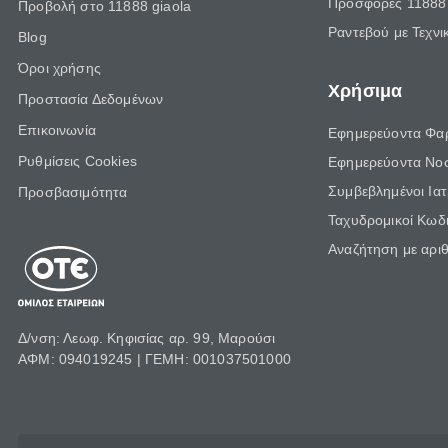
Προσφορές 11888 
Προβολή στο 11888 giaola
Ραντεβού με Τεχνι
Blog
Όροι χρήσης
Χρήσιμα
Προστασία Δεδομένων
Επικοινωνία
Εφημερεύοντα Φα
Ρυθμίσεις Cookies
Εφημερεύοντα Νο
Συμβεβλημένοι Ια
Προσβασιμότητα
Ταχυδρομικοί Κωδι
Αναζήτηση με αρι
Δ/νση: Λεωφ. Κηφισίας αρ. 99, Μαρούσι
ΑΦΜ: 094019245 | ΓΕΜΗ: 001037501000