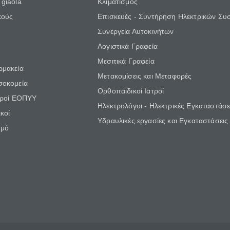
giaola
Κλιματισμός
κούς
Επισκευές - Συντήρηση Ηλεκτρικών Συ
Συνεργεία Αυτοκινήτων
Λογιστικά Γραφεία
Μεσιτικά Γραφεία
ρμακεία
Μετακομίσεις και Μεταφορές
σοκομεία
Ορθοπαιδικοί Ιατροί
τροί ΕΟΠΥΥ
Ηλεκτρολόγοι - Ηλεκτρικές Εγκαταστάσε
κοί
Υδραυλικές εργασίες και Εγκαταστάσεις
θμό