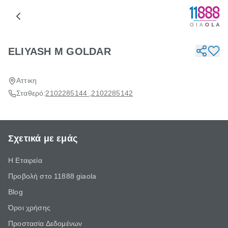
ELIYASH M GOLDAR
Αττικη
Σταθερό:
2102285144
,
2102285142
Σχετικά με εμάς
Η Εταιρεία
Προβολή στο 11888 giaola
Blog
Όροι χρήσης
Προστασία Δεδομένων