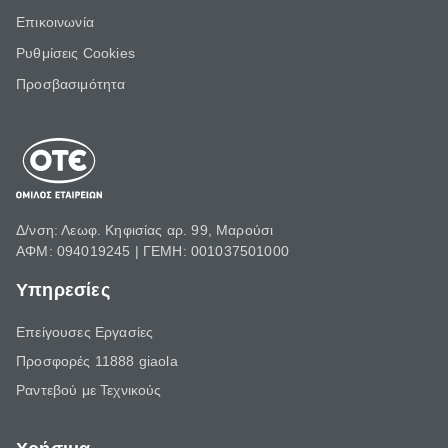
Επικοινωνία
Ρυθμίσεις Cookies
Προσβασιμότητα
Δ/νση: Λεωφ. Κηφισίας αρ. 99, Μαρούσι
ΑΦΜ: 094019245 | ΓΕΜΗ: 001037501000
Υπηρεσίες
Επείγουσες Εργασίες
Προσφορές 11888 giaola
Ραντεβού με Τεχνικούς