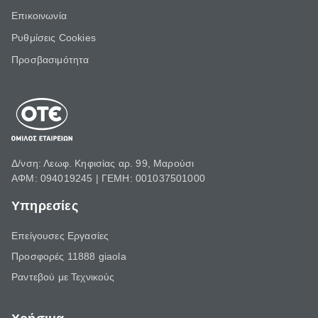
Επικοινωνία
Ρυθμίσεις Cookies
Προσβασιμότητα
Δ/νση: Λεωφ. Κηφισίας αρ. 99, Μαρούσι
ΑΦΜ: 094019245 | ΓΕΜΗ: 001037501000
Υπηρεσίες
Επείγουσες Εργασίες
Προσφορές 11888 giaola
Ραντεβού με Τεχνικούς