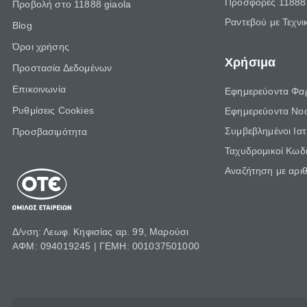
Προσφορές 11888 
Προβολή στο 11888 giaola
Ραντεβού με Τεχνι
Blog
Όροι χρήσης
Χρήσιμα
Προστασία Δεδομένων
Επικοινωνία
Εφημερεύοντα Φα
Ρυθμίσεις Cookies
Εφημερεύοντα Νο
Συμβεβλημένοι Ια
Προσβασιμότητα
Ταχυδρομικοί Κωδι
Αναζήτηση με αρι
Δ/νση: Λεωφ. Κηφισίας αρ. 99, Μαρούσι
ΑΦΜ: 094019245 | ΓΕΜΗ: 001037501000