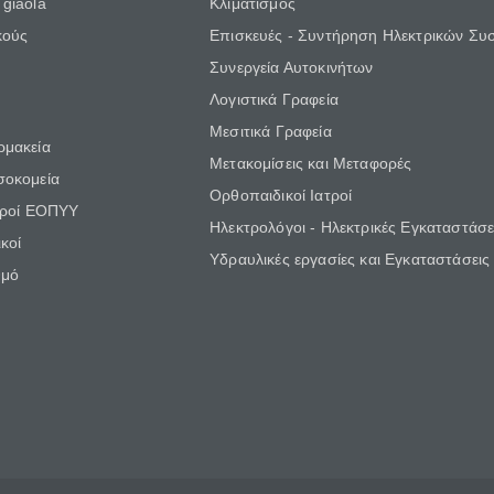
giaola
Κλιματισμός
κούς
Επισκευές - Συντήρηση Ηλεκτρικών Συ
Συνεργεία Αυτοκινήτων
Λογιστικά Γραφεία
Μεσιτικά Γραφεία
ρμακεία
Μετακομίσεις και Μεταφορές
σοκομεία
Ορθοπαιδικοί Ιατροί
τροί ΕΟΠΥΥ
Ηλεκτρολόγοι - Ηλεκτρικές Εγκαταστάσε
κοί
Υδραυλικές εργασίες και Εγκαταστάσεις
θμό