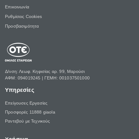
Επικοινωνία
Ρυθμίσεις Cookies
Προσβασιμότητα
Δ/νση: Λεωφ. Κηφισίας αρ. 99, Μαρούσι
ΑΦΜ: 094019245 | ΓΕΜΗ: 001037501000
Υπηρεσίες
Επείγουσες Εργασίες
Προσφορές 11888 giaola
Ραντεβού με Τεχνικούς