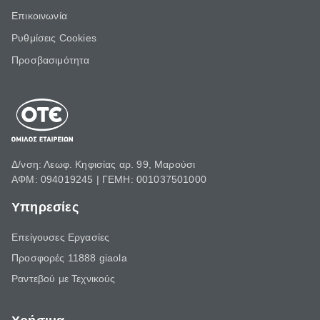
Επικοινωνία
Ρυθμίσεις Cookies
Προσβασιμότητα
Δ/νση: Λεωφ. Κηφισίας αρ. 99, Μαρούσι
ΑΦΜ: 094019245 | ΓΕΜΗ: 001037501000
Υπηρεσίες
Επείγουσες Εργασίες
Προσφορές 11888 giaola
Ραντεβού με Τεχνικούς