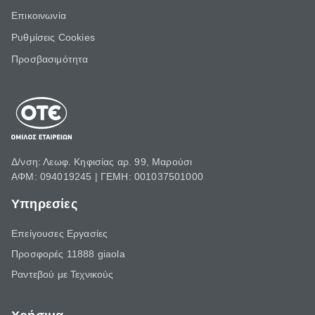
Επικοινωνία
Ρυθμίσεις Cookies
Προσβασιμότητα
Δ/νση: Λεωφ. Κηφισίας αρ. 99, Μαρούσι
ΑΦΜ: 094019245 | ΓΕΜΗ: 001037501000
Υπηρεσίες
Επείγουσες Εργασίες
Προσφορές 11888 giaola
Ραντεβού με Τεχνικούς