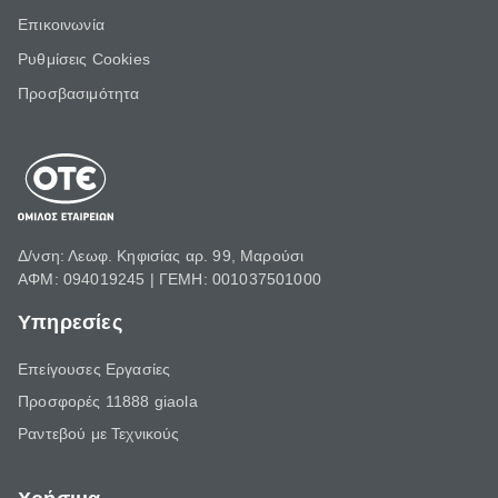
Επικοινωνία
Ρυθμίσεις Cookies
Προσβασιμότητα
Δ/νση: Λεωφ. Κηφισίας αρ. 99, Μαρούσι
ΑΦΜ: 094019245 | ΓΕΜΗ: 001037501000
Υπηρεσίες
Επείγουσες Εργασίες
Προσφορές 11888 giaola
Ραντεβού με Τεχνικούς