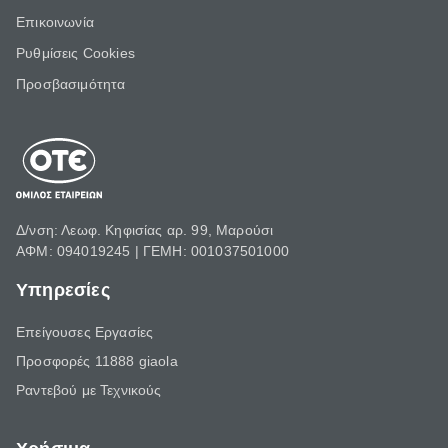
Επικοινωνία
Ρυθμίσεις Cookies
Προσβασιμότητα
Δ/νση: Λεωφ. Κηφισίας αρ. 99, Μαρούσι
ΑΦΜ: 094019245 | ΓΕΜΗ: 001037501000
Υπηρεσίες
Επείγουσες Εργασίες
Προσφορές 11888 giaola
Ραντεβού με Τεχνικούς