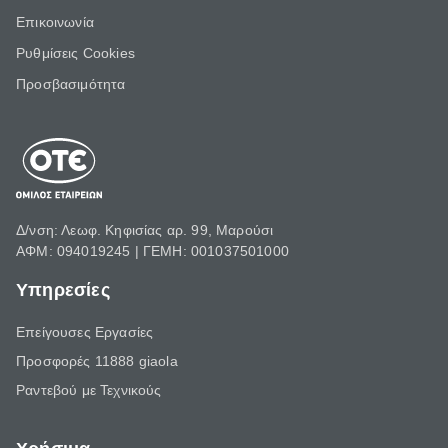
Επικοινωνία
Ρυθμίσεις Cookies
Προσβασιμότητα
Δ/νση: Λεωφ. Κηφισίας αρ. 99, Μαρούσι
ΑΦΜ: 094019245 | ΓΕΜΗ: 001037501000
Υπηρεσίες
Επείγουσες Εργασίες
Προσφορές 11888 giaola
Ραντεβού με Τεχνικούς