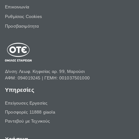
Επικοινωνία
Ρυθμίσεις Cookies
Προσβασιμότητα
Δ/νση: Λεωφ. Κηφισίας αρ. 99, Μαρούσι
ΑΦΜ: 094019245 | ΓΕΜΗ: 001037501000
Υπηρεσίες
Επείγουσες Εργασίες
Προσφορές 11888 giaola
Ραντεβού με Τεχνικούς