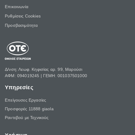
Επικοινωνία
Ρυθμίσεις Cookies
Προσβασιμότητα
Δ/νση: Λεωφ. Κηφισίας αρ. 99, Μαρούσι
ΑΦΜ: 094019245 | ΓΕΜΗ: 001037501000
Υπηρεσίες
Επείγουσες Εργασίες
Προσφορές 11888 giaola
Ραντεβού με Τεχνικούς