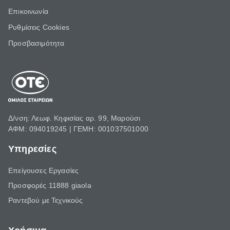
Επικοινωνία
Ρυθμίσεις Cookies
Προσβασιμότητα
Δ/νση: Λεωφ. Κηφισίας αρ. 99, Μαρούσι
ΑΦΜ: 094019245 | ΓΕΜΗ: 001037501000
Υπηρεσίες
Επείγουσες Εργασίες
Προσφορές 11888 giaola
Ραντεβού με Τεχνικούς