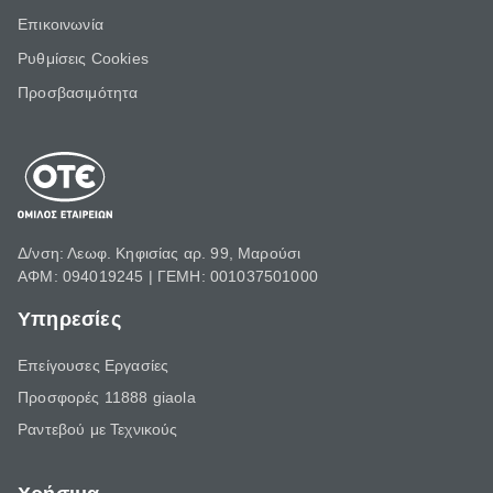
Επικοινωνία
Ρυθμίσεις Cookies
Προσβασιμότητα
Δ/νση: Λεωφ. Κηφισίας αρ. 99, Μαρούσι
ΑΦΜ: 094019245 | ΓΕΜΗ: 001037501000
Υπηρεσίες
Επείγουσες Εργασίες
Προσφορές 11888 giaola
Ραντεβού με Τεχνικούς