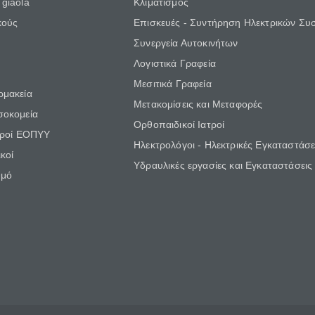
giaola
Κλιματισμός
κούς
Επισκευές - Συντήρηση Ηλεκτρικών Συ
Συνεργεία Αυτοκινήτων
Λογιστικά Γραφεία
Μεσιτικά Γραφεία
ρμακεία
Μετακομίσεις και Μεταφορές
σοκομεία
Ορθοπαιδικοί Ιατροί
τροί ΕΟΠΥΥ
Ηλεκτρολόγοι - Ηλεκτρικές Εγκαταστάσε
κοί
Υδραυλικές εργασίες και Εγκαταστάσεις
θμό