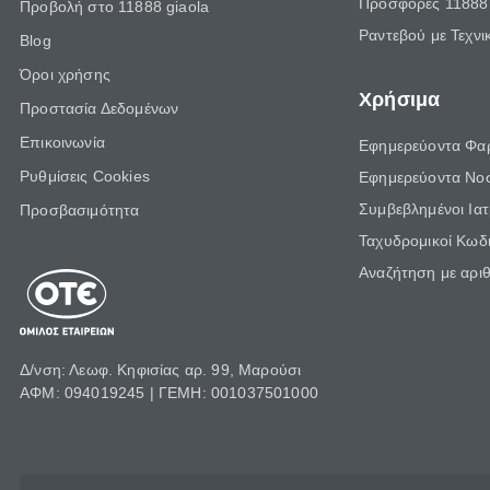
Προσφορές 11888 
Προβολή στο 11888 giaola
Ραντεβού με Τεχνι
Blog
Όροι χρήσης
Χρήσιμα
Προστασία Δεδομένων
Επικοινωνία
Εφημερεύοντα Φα
Ρυθμίσεις Cookies
Εφημερεύοντα Νο
Συμβεβλημένοι Ια
Προσβασιμότητα
Ταχυδρομικοί Κωδι
Αναζήτηση με αρι
Δ/νση: Λεωφ. Κηφισίας αρ. 99, Μαρούσι
ΑΦΜ: 094019245 | ΓΕΜΗ: 001037501000