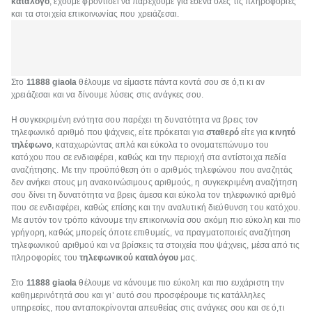
κατάλογο
, έχουμε φροντίσει να παρέχουμε για εσένα όλες τις πληροφορίες
και τα στοιχεία επικοινωνίας που χρειάζεσαι.
Στο
11888 giaola
θέλουμε να είμαστε πάντα κοντά σου σε ό,τι κι αν
χρειάζεσαι και να δίνουμε λύσεις στις ανάγκες σου.
Η συγκεκριμένη ενότητα σου παρέχει τη δυνατότητα να βρεις τον
τηλεφωνικό αριθμό που ψάχνεις, είτε πρόκειται για
σταθερό
είτε για
κινητό
τηλέφωνο
, καταχωρώντας απλά και εύκολα το ονοματεπώνυμο του
κατόχου που σε ενδιαφέρει, καθώς και την περιοχή στα αντίστοιχα πεδία
αναζήτησης. Με την προϋπόθεση ότι ο αριθμός τηλεφώνου που αναζητάς
δεν ανήκει στους μη ανακοινώσιμους αριθμούς, η συγκεκριμένη αναζήτηση
σου δίνει τη δυνατότητα να βρεις άμεσα και εύκολα τον τηλεφωνικό αριθμό
που σε ενδιαφέρει, καθώς επίσης και την αναλυτική διεύθυνση του κατόχου.
Με αυτόν τον τρόπο κάνουμε την επικοινωνία σου ακόμη πιο εύκολη και πιο
γρήγορη, καθώς μπορείς όποτε επιθυμείς, να πραγματοποιείς αναζήτηση
τηλεφωνικού αριθμού και να βρίσκεις τα στοιχεία που ψάχνεις, μέσα από τις
πληροφορίες του
τηλεφωνικού καταλόγου
μας.
Στο
11888 giaola
θέλουμε να κάνουμε πιο εύκολη και πιο ευχάριστη την
καθημερινότητά σου και γι’ αυτό σου προσφέρουμε τις κατάλληλες
υπηρεσίες, που ανταποκρίνονται απευθείας στις ανάγκες σου και σε ό,τι