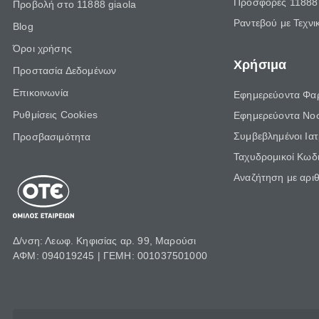
Προσφορές 11888 
Προβολή στο 11888 giaola
Ραντεβού με Τεχνι
Blog
Όροι χρήσης
Χρήσιμα
Προστασία Δεδομένων
Επικοινωνία
Εφημερεύοντα Φα
Ρυθμίσεις Cookies
Εφημερεύοντα Νο
Συμβεβλημένοι Ια
Προσβασιμότητα
Ταχυδρομικοί Κωδι
Αναζήτηση με αρι
Δ/νση: Λεωφ. Κηφισίας αρ. 99, Μαρούσι
ΑΦΜ: 094019245 | ΓΕΜΗ: 001037501000