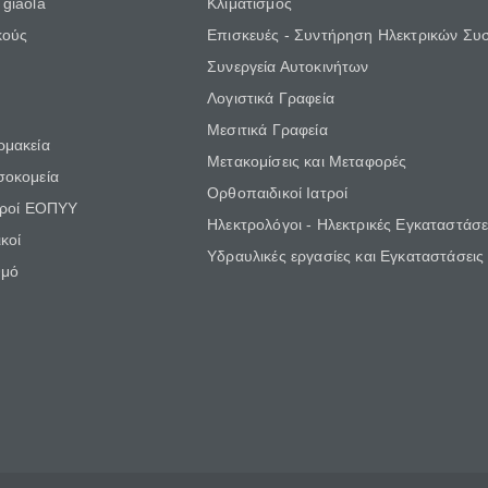
giaola
Κλιματισμός
κούς
Επισκευές - Συντήρηση Ηλεκτρικών Συ
Συνεργεία Αυτοκινήτων
Λογιστικά Γραφεία
Μεσιτικά Γραφεία
ρμακεία
Μετακομίσεις και Μεταφορές
σοκομεία
Ορθοπαιδικοί Ιατροί
τροί ΕΟΠΥΥ
Ηλεκτρολόγοι - Ηλεκτρικές Εγκαταστάσε
κοί
Υδραυλικές εργασίες και Εγκαταστάσεις
θμό