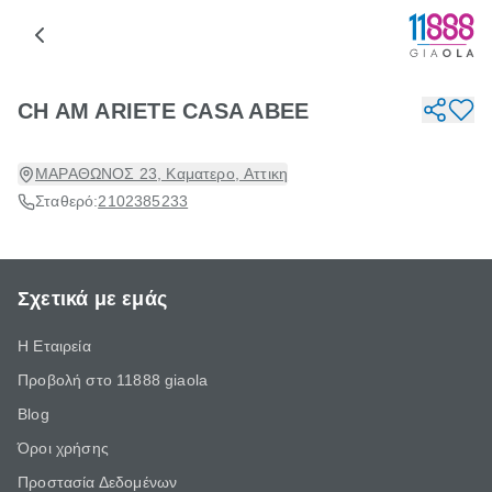
CH AM ARIETE CASA ABEE
ΜΑΡΑΘΩΝΟΣ 23, Καματερο, Αττικη
Σταθερό:
2102385233
Σχετικά με εμάς
Η Εταιρεία
Προβολή στο 11888 giaola
Blog
Όροι χρήσης
Προστασία Δεδομένων