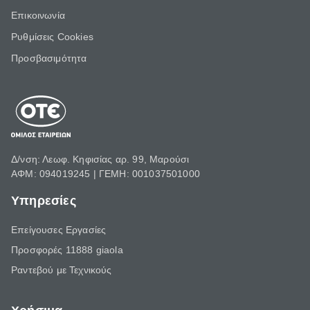
Επικοινωνία
Ρυθμίσεις Cookies
Προσβασιμότητα
Δ/νση: Λεωφ. Κηφισίας αρ. 99, Μαρούσι
ΑΦΜ: 094019245 | ΓΕΜΗ: 001037501000
Υπηρεσίες
Επείγουσες Εργασίες
Προσφορές 11888 giaola
Ραντεβού με Τεχνικούς