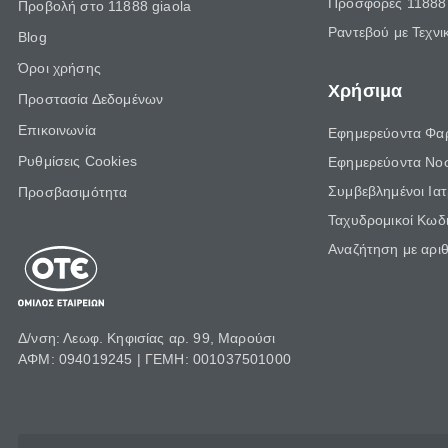
Προσφορές 11888 
Προβολή στο 11888 giaola
Ραντεβού με Τεχνι
Blog
Όροι χρήσης
Χρήσιμα
Προστασία Δεδομένων
Επικοινωνία
Εφημερεύοντα Φα
Ρυθμίσεις Cookies
Εφημερεύοντα Νο
Συμβεβλημένοι Ια
Προσβασιμότητα
Ταχυδρομικοί Κωδι
Αναζήτηση με αρι
Δ/νση: Λεωφ. Κηφισίας αρ. 99, Μαρούσι
ΑΦΜ: 094019245 | ΓΕΜΗ: 001037501000