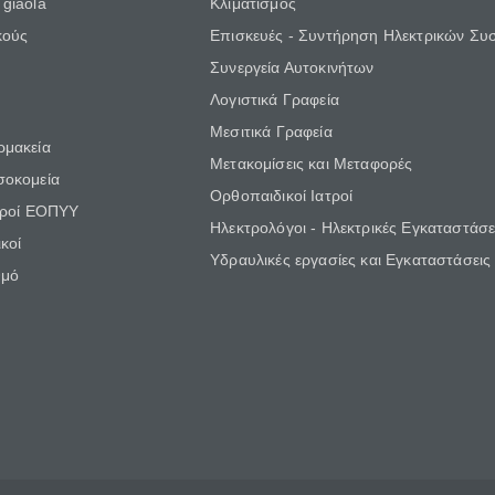
giaola
Κλιματισμός
κούς
Επισκευές - Συντήρηση Ηλεκτρικών Συ
Συνεργεία Αυτοκινήτων
Λογιστικά Γραφεία
Μεσιτικά Γραφεία
ρμακεία
Μετακομίσεις και Μεταφορές
σοκομεία
Ορθοπαιδικοί Ιατροί
τροί ΕΟΠΥΥ
Ηλεκτρολόγοι - Ηλεκτρικές Εγκαταστάσε
κοί
Υδραυλικές εργασίες και Εγκαταστάσεις
θμό