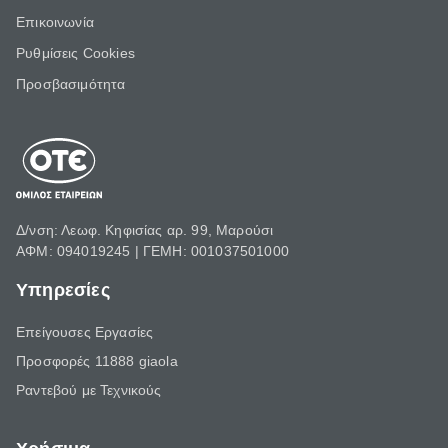
Επικοινωνία
Ρυθμίσεις Cookies
Προσβασιμότητα
Δ/νση: Λεωφ. Κηφισίας αρ. 99, Μαρούσι
ΑΦΜ: 094019245 | ΓΕΜΗ: 001037501000
Υπηρεσίες
Επείγουσες Εργασίες
Προσφορές 11888 giaola
Ραντεβού με Τεχνικούς