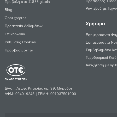
Προσφορές 11888 
Προβολή στο 11888 giaola
Ραντεβού με Τεχνι
Blog
Όροι χρήσης
Χρήσιμα
Προστασία Δεδομένων
Επικοινωνία
Εφημερεύοντα Φα
Ρυθμίσεις Cookies
Εφημερεύοντα Νο
Συμβεβλημένοι Ια
Προσβασιμότητα
Ταχυδρομικοί Κωδι
Αναζήτηση με αρι
Δ/νση: Λεωφ. Κηφισίας αρ. 99, Μαρούσι
ΑΦΜ: 094019245 | ΓΕΜΗ: 001037501000