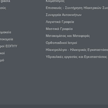
giaola
Κλιματισμός
κούς
Επισκευές - Συντήρηση Ηλεκτρικών Συ
Συνεργεία Αυτοκινήτων
Λογιστικά Γραφεία
Μεσιτικά Γραφεία
ρμακεία
Μετακομίσεις και Μεταφορές
σοκομεία
Ορθοπαιδικοί Ιατροί
τροί ΕΟΠΥΥ
Ηλεκτρολόγοι - Ηλεκτρικές Εγκαταστάσε
κοί
Υδραυλικές εργασίες και Εγκαταστάσεις
θμό