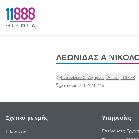
ΛΕΩΝΙΔΑΣ Α ΝΙΚΟΛ
Ιωαννίνων 2, Αχαρνες, Αττικη, 13673
Σταθερό:
2102440745
Σχετικά με εμάς
Υπηρεσίες
Επείγουσες Εργασ
Η Εταιρεία