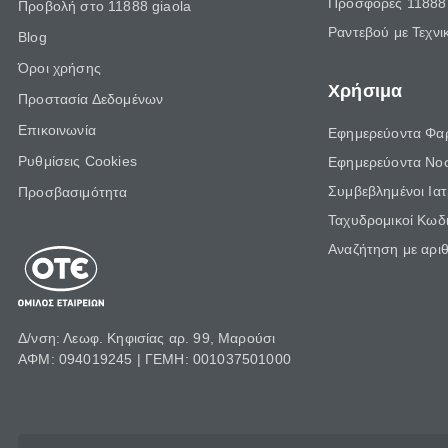
Προσφορές 11888 
Προβολή στο 11888 giaola
Ραντεβού με Τεχνι
Blog
Όροι χρήσης
Χρήσιμα
Προστασία Δεδομένων
Επικοινωνία
Εφημερεύοντα Φα
Ρυθμίσεις Cookies
Εφημερεύοντα Νο
Συμβεβλημένοι Ια
Προσβασιμότητα
Ταχυδρομικοί Κωδι
Αναζήτηση με αρι
Δ/νση: Λεωφ. Κηφισίας αρ. 99, Μαρούσι
ΑΦΜ: 094019245 | ΓΕΜΗ: 001037501000