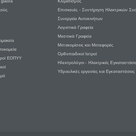
giaola
Κλιματισμός
κούς
Επισκευές - Συντήρηση Ηλεκτρικών Συ
Συνεργεία Αυτοκινήτων
Λογιστικά Γραφεία
Μεσιτικά Γραφεία
ρμακεία
Μετακομίσεις και Μεταφορές
σοκομεία
Ορθοπαιδικοί Ιατροί
τροί ΕΟΠΥΥ
Ηλεκτρολόγοι - Ηλεκτρικές Εγκαταστάσε
κοί
Υδραυλικές εργασίες και Εγκαταστάσεις
θμό