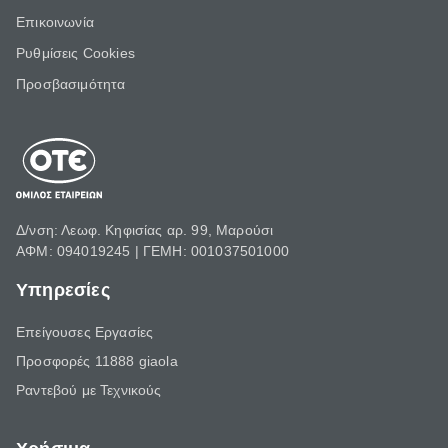
Επικοινωνία
Ρυθμίσεις Cookies
Προσβασιμότητα
Δ/νση: Λεωφ. Κηφισίας αρ. 99, Μαρούσι
ΑΦΜ: 094019245 | ΓΕΜΗ: 001037501000
Υπηρεσίες
Επείγουσες Εργασίες
Προσφορές 11888 giaola
Ραντεβού με Τεχνικούς