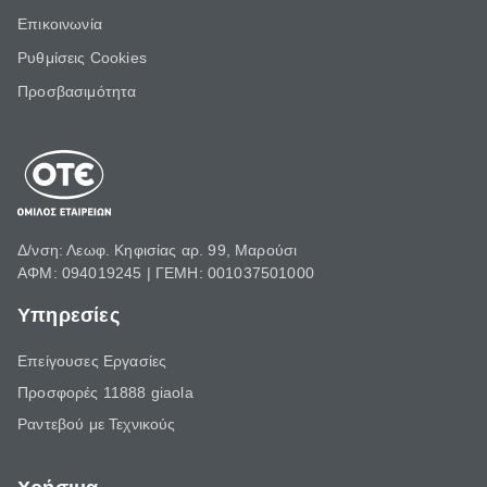
Επικοινωνία
Ρυθμίσεις Cookies
Προσβασιμότητα
Δ/νση: Λεωφ. Κηφισίας αρ. 99, Μαρούσι
ΑΦΜ: 094019245 | ΓΕΜΗ: 001037501000
Υπηρεσίες
Επείγουσες Εργασίες
Προσφορές 11888 giaola
Ραντεβού με Τεχνικούς