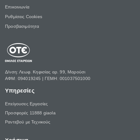
Επικοινωνία
Ρυθμίσεις Cookies
Προσβασιμότητα
Δ/νση: Λεωφ. Κηφισίας αρ. 99, Μαρούσι
ΑΦΜ: 094019245 | ΓΕΜΗ: 001037501000
Υπηρεσίες
Επείγουσες Εργασίες
Προσφορές 11888 giaola
Ραντεβού με Τεχνικούς