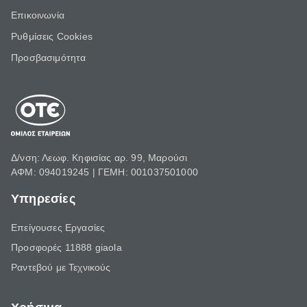
Επικοινωνία
Ρυθμίσεις Cookies
Προσβασιμότητα
Δ/νση: Λεωφ. Κηφισίας αρ. 99, Μαρούσι
ΑΦΜ: 094019245 | ΓΕΜΗ: 001037501000
Υπηρεσίες
Επείγουσες Εργασίες
Προσφορές 11888 giaola
Ραντεβού με Τεχνικούς