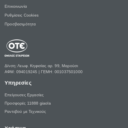
Επικοινωνία
Ρυθμίσεις Cookies
Προσβασιμότητα
Δ/νση: Λεωφ. Κηφισίας αρ. 99, Μαρούσι
ΑΦΜ: 094019245 | ΓΕΜΗ: 001037501000
Υπηρεσίες
Επείγουσες Εργασίες
Προσφορές 11888 giaola
Ραντεβού με Τεχνικούς