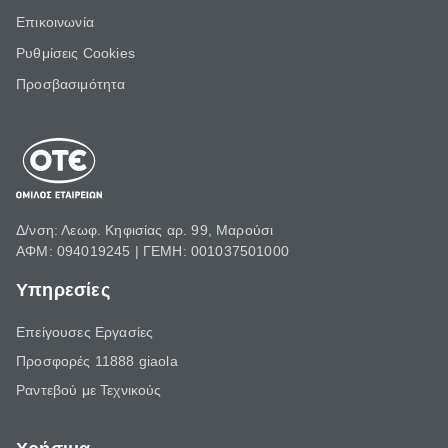
Επικοινωνία
Ρυθμίσεις Cookies
Προσβασιμότητα
Δ/νση: Λεωφ. Κηφισίας αρ. 99, Μαρούσι
ΑΦΜ: 094019245 | ΓΕΜΗ: 001037501000
Υπηρεσίες
Επείγουσες Εργασίες
Προσφορές 11888 giaola
Ραντεβού με Τεχνικούς