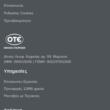
Επικοινωνία
Ρυθμίσεις Cookies
Προσβασιμότητα
Δ/νση: Λεωφ. Κηφισίας αρ. 99, Μαρούσι
ΑΦΜ: 094019245 | ΓΕΜΗ: 001037501000
Υπηρεσίες
Επείγουσες Εργασίες
Προσφορές 11888 giaola
Ραντεβού με Τεχνικούς