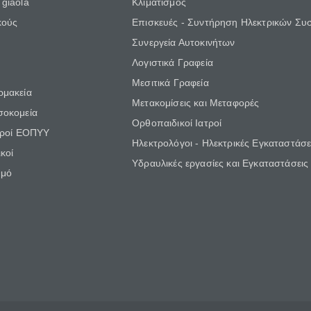
giaola
Κλιματισμός
κούς
Επισκευές - Συντήρηση Ηλεκτρικών Συ
Συνεργεία Αυτοκινήτων
Λογιστικά Γραφεία
Μεσιτικά Γραφεία
ρμακεία
Μετακομίσεις και Μεταφορές
σοκομεία
Ορθοπαιδικοί Ιατροί
τροί ΕΟΠΥΥ
Ηλεκτρολόγοι - Ηλεκτρικές Εγκαταστάσε
κοί
Υδραυλικές εργασίες και Εγκαταστάσεις
θμό