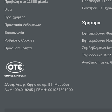
Προσφορές 11888 
Προβολή στο 11888 giaola
Ραντεβού με Τεχνι
Blog
Όροι χρήσης
Χρήσιμα
Προστασία Δεδομένων
Επικοινωνία
Εφημερεύοντα Φα
Ρυθμίσεις Cookies
Εφημερεύοντα Νο
Συμβεβλημένοι Ια
Προσβασιμότητα
Ταχυδρομικοί Κωδι
Αναζήτηση με αρι
Δ/νση: Λεωφ. Κηφισίας αρ. 99, Μαρούσι
ΑΦΜ: 094019245 | ΓΕΜΗ: 001037501000