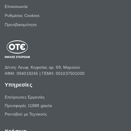
Επικοινωνία
Ρυθμίσεις Cookies
Προσβασιμότητα
Δ/νση: Λεωφ. Κηφισίας αρ. 99, Μαρούσι
ΑΦΜ: 094019245 | ΓΕΜΗ: 001037501000
Υπηρεσίες
Επείγουσες Εργασίες
Προσφορές 11888 giaola
Ραντεβού με Τεχνικούς