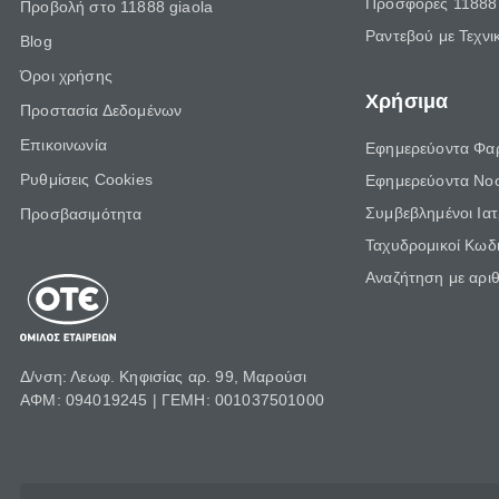
Προσφορές 11888 
Προβολή στο 11888 giaola
Ραντεβού με Τεχνι
Blog
Όροι χρήσης
Χρήσιμα
Προστασία Δεδομένων
Επικοινωνία
Εφημερεύοντα Φα
Ρυθμίσεις Cookies
Εφημερεύοντα Νο
Συμβεβλημένοι Ια
Προσβασιμότητα
Ταχυδρομικοί Κωδι
Αναζήτηση με αρι
Δ/νση: Λεωφ. Κηφισίας αρ. 99, Μαρούσι
ΑΦΜ: 094019245 | ΓΕΜΗ: 001037501000