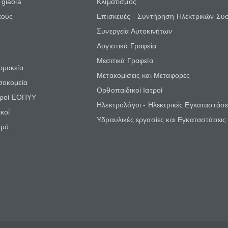
giaola
Κλιματισμός
κούς
Επισκευές - Συντήρηση Ηλεκτρικών Συ
Συνεργεία Αυτοκινήτων
Λογιστικά Γραφεία
Μεσιτικά Γραφεία
ρμακεία
Μετακομίσεις και Μεταφορές
σοκομεία
Ορθοπαιδικοί Ιατροί
τροί ΕΟΠΥΥ
Ηλεκτρολόγοι - Ηλεκτρικές Εγκαταστάσε
κοί
Υδραυλικές εργασίες και Εγκαταστάσεις
θμό